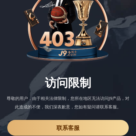
访问限制
尊敬的用户，由于相关法律限制，您所在地区无法访问J9产品，对
此造成的不便，我们深表歉意，您如有疑问请联系客服。
联系客服