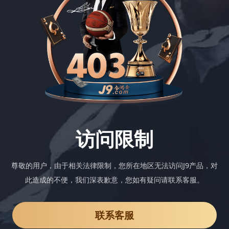
访问限制
尊敬的用户，由于相关法律限制，您所在地区无法访问J9产品，对
此造成的不便，我们深表歉意，您如有疑问请联系客服。
联系客服